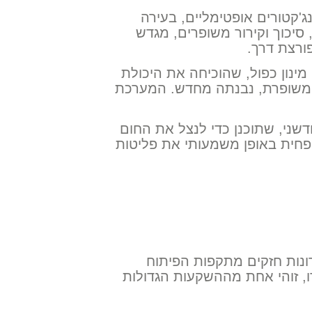
נג'קטורים אופטימליים, בעירה
יכוך וקירור משופרים, מגדש
פורצת דרך.
מינון כפול, שהוכיחה את היכולת
ה משופרת, נבנתה מחדש. המערכת
כימיכלים' חדשני, שתוכנן כדי לנצל את החום
פחית באופן משמעותי את פליטות
רונות חזקים מתקפות הפיתוח
קעה של 2 מיליארד יורו, זוהי אחת מההשקעות הגדולות