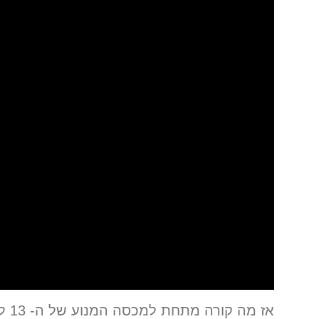
אז מה קורה מתחת למכסה המנוע של ה- 13 ליטר? די הרבה.