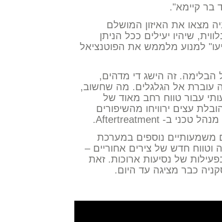
 בר קיימא".
Super , מהנדסי סקניה מצאו את האיזון המושלם
ווית, שיהיו יעילים ככל הניתן
יעו" למנוע מלממש את הפוטנציאל
מית של הבלימה. זה הישג די מדהים,
 עוברת אל הגלגלים. מה שחשוב,
תי עבור טווח רחב מאוד של
הובלת עצים ירוויחו מהשיפורים
- Aftertreatment.
ים משמעותיים נוספים במערכת
 וטווח חדש של צירים אחוריים –
ל 8 אחוז ואף יותר בפעילות של נסיעות ארוכות. זאת
ניה כבר מציגה עד היום.