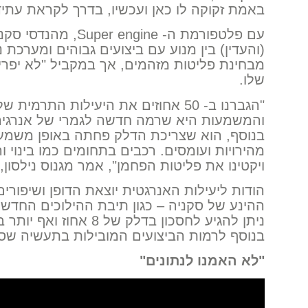
באמת זקוקה לו כאן ועכשיו, בדרך לקראת עתיד
עם פלטפורמת ה- engine
(והעדין) בין מנוע עם ביצועים גבוהים ומערכת נל
מבחינת פליטות מזהמים, אך במקביל "לא יפר
שלו.
"הגברנו ב- 50 אחוזים את היעילות התר
והמשמעות היא שרמה חדשה לגמרי של אנרגיה
בנוסף, הוא שצריכת הדלק פחתה באופן משמעו
מהירויות ועומסים. רכבים בתחומים כמו בינוי ו
ויקטינו את פליטות הפחמן", אמר מגנוס נילסון, מנהל טכני ב
הודות ליעילות האנרגטית יוצאת הדופן ושיפור
ההינע של סקניה – כגון תיבת ההילוכים החדשה
ניתן להגיע לחסכון בדלק ש
בנוסף לרמות הביצועים המובילות בתעשיה שסק
"לא האמנו לנתונים"