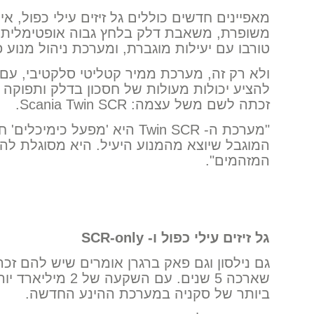
מאפיינים חדשים כוללים גל זיזים עילי כפול, אי
משופרת, משאבת דלק בלחץ גבוה אופטימלית, ס
טורבו עם יעילות מוגברת, ומערכת ניהול מנוע 
ולא רק זה, מערכת ממיר קטליטי סלקטיבי, עם 
להציע יכולות מעולות של חסכון בדלק ותפוק
זכתה לשם משל עצמה: Scania Twin SCR.
"מערכת ה- Twin SCR היא 'מפעל 
המוגבל שיוצא מהמנוע היעיל. היא מסוגלת לה
המזהמים".
גל זיזים עילי כפול ו-
SCR-only
גם נילסון וגם פאק ברגרן אומרים שיש להם זכ
שארכה 5 שנים. עם הש
ביותר של סקניה במערכת ההינע החדשה.