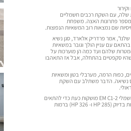
קירור
 שלה, עם השקת רכבים חשמליים
ן מספר פתרונות האצה. משפחת
יות שם נמצאות רוב המשאיות הנפוצות.
שלנו", אמר פרדריק אלארד, סגן נשיא
בהתאם עם עניין הולך וגובר במשאיות
מטרות שלהם ועד כמה הן מוערכות על
ם שהיו סקפטיים בהתחלה, אבל אז התאהבו
ם, כפות הרמה, מערבלי בטון ומשאיות
ומס נשיאה. הדבר משתלב עם השקת
אולי.
בנוסף שתי גרסאות 210kW ו- 240 kW – של הרכב החשמלי EM C1-2 מושקות כעת כדי להתאים
לפעילות בתעשיית הבינוי, מכיוון שרמות העוצמה נמצאות בדיוק (285 HP ו- 326 HP) ברמות