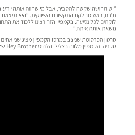
“יש תחושה שקשה להסביר, אבל מי שחווה אותה יודע בד
ת’רנו, ראש מחלקת התקשורת השיווקית. “היא נמצאת 
לוקחים לכל נסיעה. בקמפיין הזה רצינו ללכוד את התח
נושאת אותה איתה.”
סרטון הפרסומת שניצב במרכז הקמפיין מציג שני אחים
סקניה. הקמפיין מלווה בצלילי הלהיט Hey Brother של אביצ'י, בביצוע של בריאן אדמס.