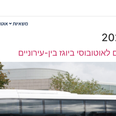
משאיות
אוטו
וטובוסי ביוגז בין-עירוניים