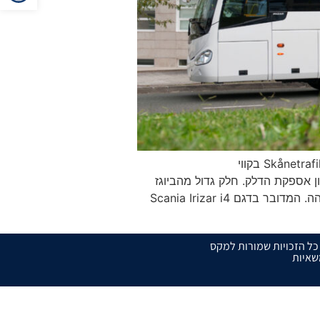
חברת התחבורה Nobina תפעיל 27 אוטובוסי ביוגז חדשים של סקניה עבור רשות התחבורה הציבורית Skånetrafiken בקווי
דש המיוצר מפסולת, המפחית פליטות CO₂ ומגדיל את ביטחון אספקת הדלק. חלק גדול מהביוגז
בשוודיה מיוצר מקומית. האוטובוסים מותאמים לנסיעות ארוכות עם מושבי כורסה, שירותים ורמת נוחות גבוהה. המדובר בדגם Scania Irizar i4
כל הזכויות שמורות למקס
איות