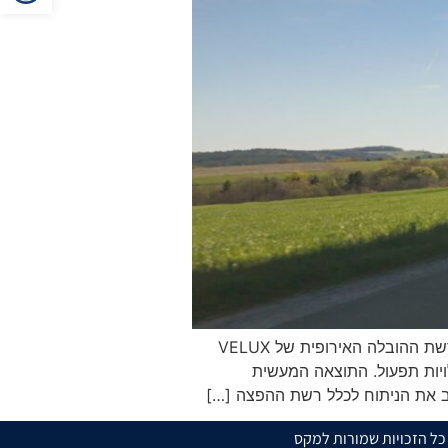
LOTS Group (זרוע הלוגיסטיקה של סקניה) ו-VELUX השיקו שיתוף פעולה לבחינת האפשרות להפוך את רשת ההובלה האירופית של VELUX
מסלולים, תשתיות טעינה ועלויות תפעול. התוצאה המעשית
כל הזכויות שמורות למקס