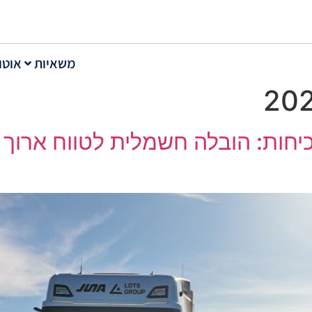
משאיות
אוטו
ה ו-VELUX מוכיחות: הובלה חשמלית לטווח 