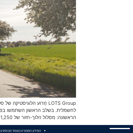
הראשונה: מסלול הלוך-חזור של 1,250 ק"מ שכבר פועל עם משאית חשמלית. בשלב הבא, השותפות תרחיב את הניתוח לכלל רשת ההפצה […]
המידע המפורט בעמוד מבוסס על נ